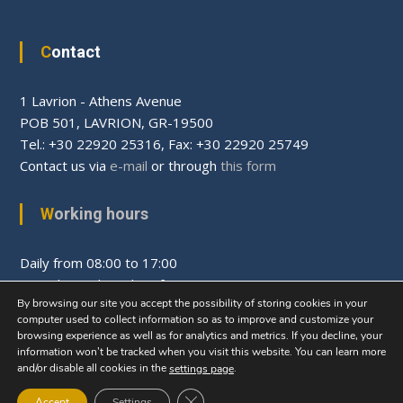
Contact
1 Lavrion - Athens Avenue
PΟΒ 501, LAVRION, GR-19500
Tel.: +30 22920 25316, Fax: +30 22920 25749
Contact us via
e-mail
or through
this form
Working hours
Daily from 08:00 to 17:00
Saturday and Sunday after appointment
By browsing our site you accept the possibility of storing cookies in your
computer used to collect information so as to improve and customize your
browsing experience as well as for analytics and metrics. If you decline, your
information won’t be tracked when you visit this website. You can learn more
and/or disable all cookies in the
.
settings page
Lavrion Technological and Cultural Park
All rights
Copyright © 2026
Close GDPR Cookie Banner
Accept
Settings