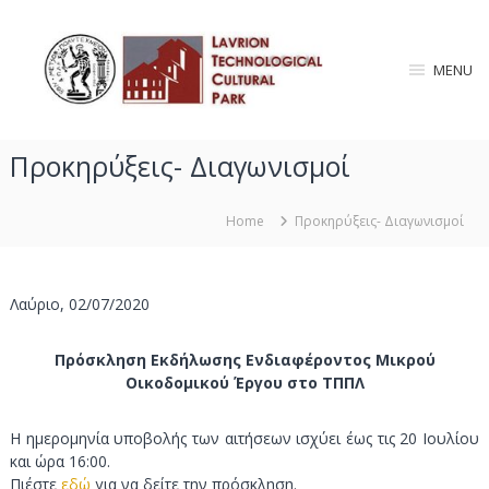
S
L
k
i
a
MENU
p
v
t
r
o
i
c
Προκηρύξεις- Διαγωνισμοί
o
o
n
n
T
t
Home
Προκηρύξεις- Διαγωνισμοί
e
e
n
c
t
h
Λαύριο, 02/07/2020
n
o
Πρόσκληση Εκδήλωσης Ενδιαφέροντος Μικρού
l
Οικοδομικού Έργου στο ΤΠΠΛ
o
g
Η ημερομηνία υποβολής των αιτήσεων ισχύει έως τις 20 Ιουλίου
i
και ώρα 16:00.
c
Πιέστε
εδώ
για να δείτε την πρόσκληση.