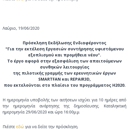
a
l
a
n
Λαύριο, 19/06/2020
d
C
Πρόσκληση Εκδήλωσης Ενδιαφέροντος
u
"Για την εκτέλεση Εργασιών συντήρησης υφιστάμενου
l
εξοπλισμού και προμήθεια νέου".
t
Το έργο αφορά στην εξασφάλιση των απαιτούμενων
u
συνθηκών λειτουργίας
της πιλοτικής γραμμής των ερευνητικών έργων
r
SMARTFAN και
REPAIR3
D,
a
που εκτελούνται στο πλαίσιο του προγράμματος
H2020.
l
P
Η ημερομηνία υποβολής των αιτήσεων ισχύει για 10 ημέρες από
a
την ημερομηνία ανάρτησης της δημοσίευσης. Καταληκτική
r
ημερομηνία 29/06/2020 και ώρα 16:00μ.μ.
k
Πιέστε
εδώ
για να δείτε την πρόσκληση.